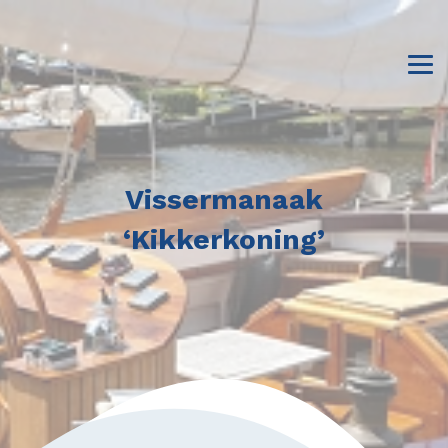
Vissermanaak
‘Kikkerkoning’