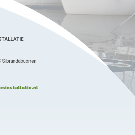
STALLATIE
C Sibrandabuorren
sinstallatie.nl