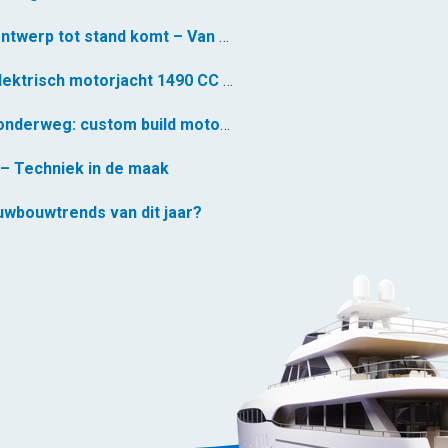
Hoe een jachtontwerp tot stand komt – Van schets tot realiteit *
Custom build elektrisch motorjacht 1490 CC – voormontage gestart
Nieuw project onderweg: custom build motorjacht 1490 CC
– Techniek in de maak
euwbouwtrends van dit jaar?