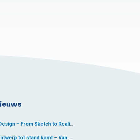
nieuws
Custom Yacht Design – From Sketch to Reality
Hoe een jachtontwerp tot stand komt – Van schets tot realiteit *