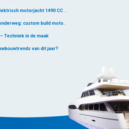
Custom build elektrisch motorjacht 1490 CC – voormontage gestart
Nieuw project onderweg: custom build motorjacht 1490 CC
– Techniek in de maak
euwbouwtrends van dit jaar?