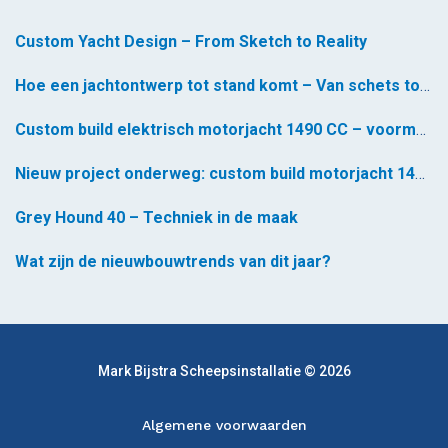
Custom Yacht Design – From Sketch to Reality
Hoe een jachtontwerp tot stand komt – Van schets tot realiteit *
Custom build elektrisch motorjacht 1490 CC – voormontage gestart
Nieuw project onderweg: custom build motorjacht 1490 CC
Grey Hound 40 – Techniek in de maak
Wat zijn de nieuwbouwtrends van dit jaar?
Mark Bijstra Scheepsinstallatie © 2026
Algemene voorwaarden