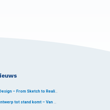
nieuws
Custom Yacht Design – From Sketch to Reality
Hoe een jachtontwerp tot stand komt – Van schets tot realiteit *