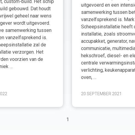
t, custom-build. Het schip
uitgevoerd en een intens
uild gebouwd. Dat houdt
samenwerking tussen betr
 vrijwel geheel naar wens
vanzelfsprekend is. Mark 
gever wordt uitgevoerd.
Scheepsinstallatie heeft
eve samenwerking tussen
installatie, zoals stroom
jen vanzelfsprekend is.
accupakket, generator, nav
heepsinstallatie zal de
communicatie, multimedia
llatie verzorgen. Het
hekschroef, diesel- en el
orden voorzien van de
centrale verwarmingsinsta
niek …
verlichting, keukenapparat
oven, …
2022
20 SEPTEMBER 2021
1