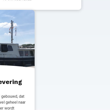
evering
d gebouwd, dat
jwel geheel naar
er wordt