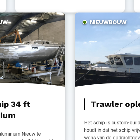
UW
NIEUWBOUW
ip 34 ft
Trawler opl
nium
Het schip is custom-buil
houdt in dat het schip vri
 aluminium Nieuw te
wens van de opdrachtgev