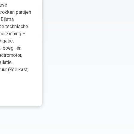
ieve
okken partijen
Bijstra
 de technische
voorziening –
igatie,
, boeg- en
ectromotor,
llatie,
uur (koelkast,