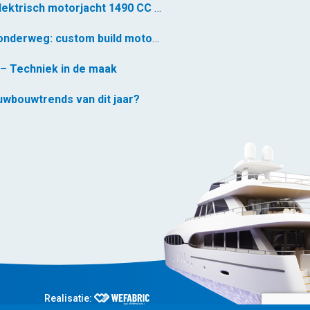
Custom build elektrisch motorjacht 1490 CC – voormontage gestart
Nieuw project onderweg: custom build motorjacht 1490 CC
– Techniek in de maak
euwbouwtrends van dit jaar?
Realisatie: