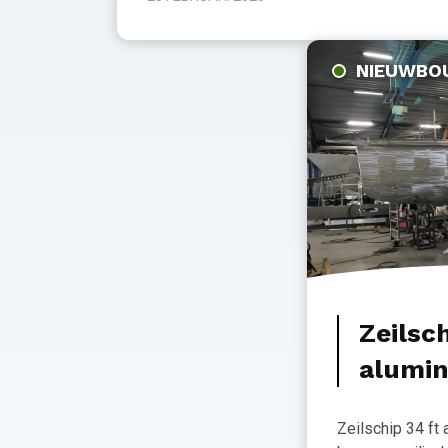
NIEUWBO
Zeilsch
alumi
Zeilschip 34 ft