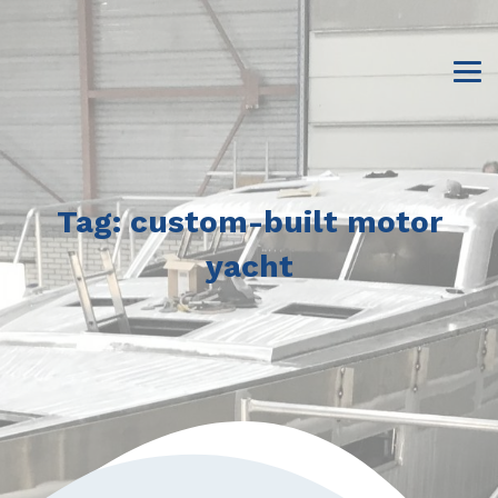
Tag:
custom-built motor
yacht